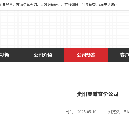
深圳大宋咨询有限公司2016年于深圳市宝安区新安街道海旺社区成立。主要经营：市场信息咨询、大数据调研、、在线调研、问卷调查、cati电话访问、神秘顾客调查、广告效果评估、消费者调查、大数据采集分析等，从事广告业务、国内贸易、数据采集、数据处理；公共文明测评。
视频
公司介绍
公司动态
客
贵阳渠道查价公司
时间：2025-05-10
浏览数：51