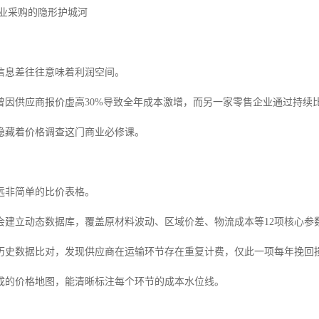
企业采购的隐形护城河
信息差往往意味着利润空间。
曾因供应商报价虚高30%导致全年成本激增，而另一家零售企业通过持续比
隐藏着价格调查这门商业必修课。
远非简单的比价表格。
会建立动态数据库，覆盖原材料波动、区域价差、物流成本等12项核心参
历史数据比对，发现供应商在运输环节存在重复计费，仅此一项每年挽回
成的价格地图，能清晰标注每个环节的成本水位线。