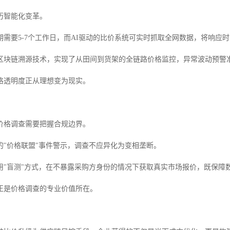
历智能化变革。
期需要5-7个工作日，而AI驱动的比价系统可实时抓取全网数据，将响应时
区块链溯源技术，实现了从田间到货架的全链路价格监控，异常波动预警准
格透明度正从理想变为现实。
价格调查需要把握合规边界。
出的"价格联盟"事件警示，调查不应异化为变相垄断。
用"盲测"方式，在不暴露采购方身份的情况下获取真实市场报价，既保障
正是价格调查的专业价值所在。