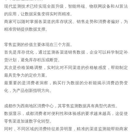
现代监测技术已经实现全面升级，智能终端、物联网设备和AI算法
的应用，让数据采集变得实时而精准。
商家可以随时掌握各渠道的库存状况、销售走势和消费者偏好，为
精准营销提供数据支撑。
零售监测的价值主要体现在三个方面。
首先是库存优化，通过监测各渠道销售数据，企业可以科学制定补
货计划，避免库存积压或断货。
其次是价格策略调整，实时比对不同渠道的价格敏感度，帮助制定
最具竞争力的定价方案。
最重要的是消费者洞察，购买行为数据的分析能揭示消费趋势变
化，为产品创新指明方向。
成都作为西南地区消费中心，其零售监测数据具有典型代表性。
数据显示，成都消费者对便利性和体验感的要求越来越高，这促使
零售渠道加速数字化转型。
同时，不同区域的消费特征差异明显，精准的渠道监测能帮助商家