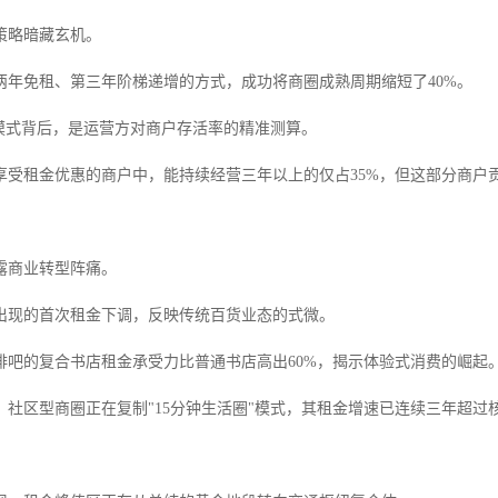
策略暗藏玄机。
两年免租、第三年阶梯递增的方式，成功将商圈成熟周期缩短了40%。
"模式背后，是运营方对商户存活率的精准测算。
享受租金优惠的商户中，能持续经营三年以上的仅占35%，但这部分商户贡
露商业转型阵痛。
圈出现的首次租金下调，反映传统百货业态的式微。
啡吧的复合书店租金承受力比普通书店高出60%，揭示体验式消费的崛起
，社区型商圈正在复制"15分钟生活圈"模式，其租金增速已连续三年超过