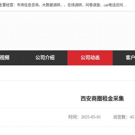
深圳大宋咨询有限公司2016年于深圳市宝安区新安街道海旺社区成立。主要经营：市场信息咨询、大数据调研、、在线调研、问卷调查、cati电话访问、神秘顾客调查、广告效果评估、消费者调查、大数据采集分析等，从事广告业务、国内贸易、数据采集、数据处理；公共文明测评。
视频
公司介绍
公司动态
客
西安商圈租金采集
时间：2025-05-01
浏览数：45