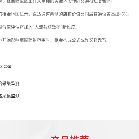
现，租金峰值区正在从单纯的黄金地段转向交通枢纽复合体。
的租金地图显示，直达通道两侧的店铺价值比同层普通位置高出45%。
圈价值评估将加入"人流截获效率"新维度。
心开始影响商圈辐射范围时，租金构成公式或许又将改写。
zx.com
格采集监测
格采集监测