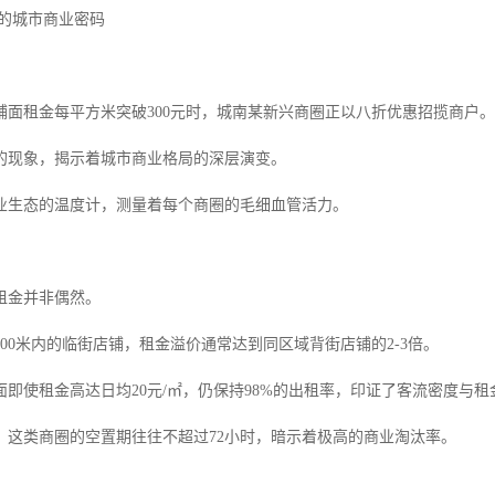
后的城市商业密码
铺面租金每平方米突破300元时，城南某新兴商圈正以八折优惠招揽商户。
的现象，揭示着城市商业格局的深层演变。
业生态的温度计，测量着每个商圈的毛细血管活力。
租金并非偶然。
00米内的临街店铺，租金溢价通常达到同区域背街店铺的2-3倍。
面即使租金高达日均20元/㎡，仍保持98%的出租率，印证了客流密度与
，这类商圈的空置期往往不超过72小时，暗示着极高的商业淘汰率。