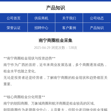
产品知识
公司首页
供应商机
关于我们
公司动态
荣誉认证
招聘中心
客户案例
产品知识
南宁商圈租金采集
2025-04-29
浏览次数：
538
次
**南宁商圈租金现状与投资趋势**
南宁作为广西的首府，近年来商业发展迅速，多个商圈逐渐成熟，
租金水平也随之变化。
无论是投资者还是经营者，了解南宁商圈的租金现状和趋势都至关
重要。
**核心商圈租金分化明显**
南宁的朝阳商圈、万象城商圈和航洋商圈是租金较高的区域。
朝阳商圈作为老牌商业中心，人流量大，但部分老旧物业租金涨幅