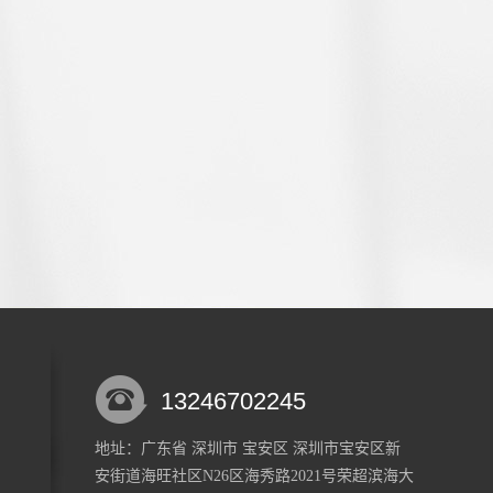
13246702245
地址：广东省 深圳市 宝安区 深圳市宝安区新
安街道海旺社区N26区海秀路2021号荣超滨海大