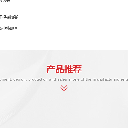
zx.com
车神秘顾客
商神秘顾客
产品推荐
ment, design, production and sales in one of the manufacturing ent