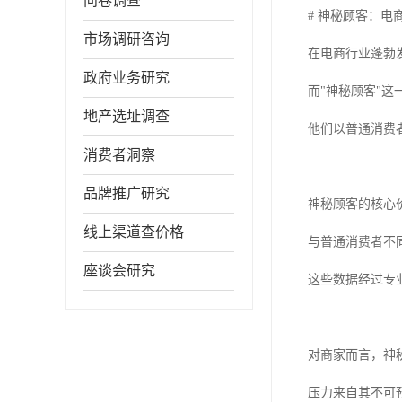
问卷调查
# 神秘顾客：电
市场调研咨询
在电商行业蓬勃
政府业务研究
而"神秘顾客"
地产选址调查
他们以普通消费
消费者洞察
品牌推广研究
神秘顾客的核心
线上渠道查价格
与普通消费者不
座谈会研究
这些数据经过专
对商家而言，神
压力来自其不可