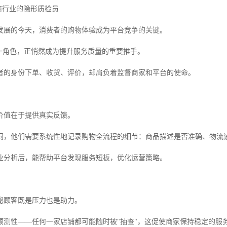
商行业的隐形质检员
发展的今天，消费者的购物体验成为平台竞争的关键。
这一角色，正悄然成为提升服务质量的重要推手。
者的身份下单、收货、评价，却肩负着监督商家和平台的使命。
价值在于提供真实反馈。
同，他们需要系统性地记录购物全流程的细节：商品描述是否准确、物流
业分析后，能帮助平台发现服务短板，优化运营策略。
秘顾客既是压力也是助力。
预测性——任何一家店铺都可能随时被"抽查"，这促使商家保持稳定的服